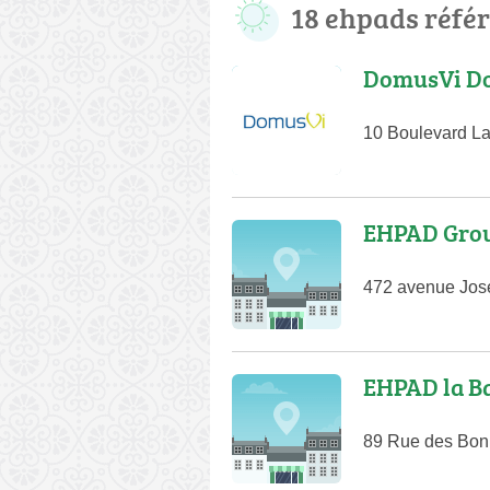
18 ehpads réfé
DomusVi Do
10 Boulevard L
EHPAD Grou
472 avenue Jos
EHPAD la Ba
89 Rue des Bonn