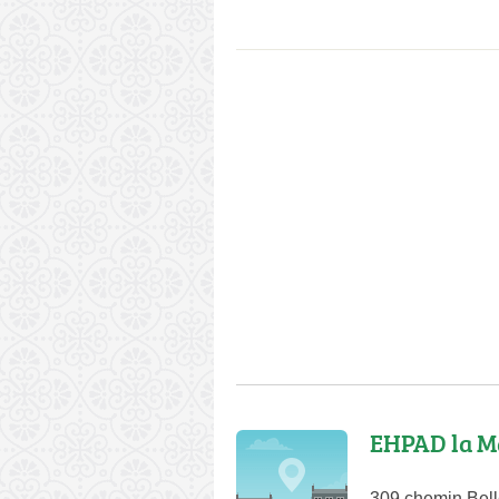
EHPAD la M
309 chemin Bell