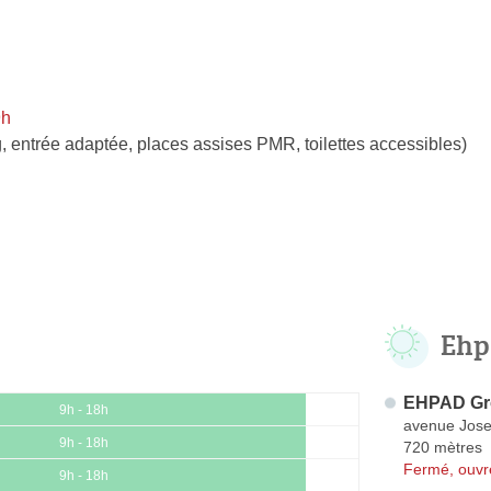
9h
, entrée adaptée, places assises PMR, toilettes accessibles)
Ehp
EHPAD Gro
9h - 18h
avenue Jos
9h - 18h
720 mètres
Fermé, ouvr
9h - 18h