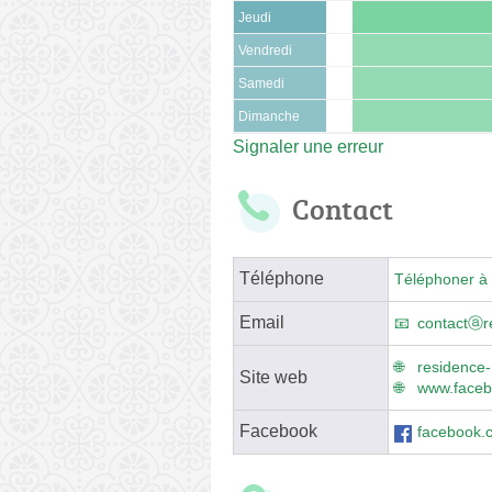
Jeudi
Vendredi
Samedi
Dimanche
Signaler une erreur
Contact
Téléphone
Téléphoner à 
Email
contactⓐr
residence-
Site web
www.faceb
Facebook
facebook