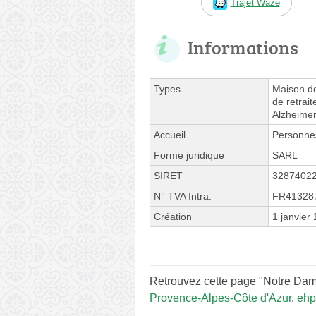
Trajet Waze
Informations
Types
Maison de
de retrait
Alzheime
Accueil
Personne
Forme juridique
SARL
SIRET
3287402
N° TVA Intra.
FR41328
Création
1 janvier
Retrouvez cette page "Notre Dame 
Provence-Alpes-Côte d'Azur
,
ehp