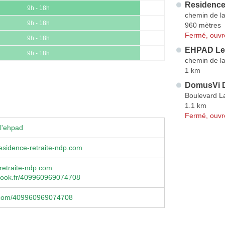
Residence
9h - 18h
chemin de l
9h - 18h
960 mètres
Fermé, ouvr
9h - 18h
EHPAD Les
9h - 18h
chemin de l
1 km
DomusVi D
Boulevard L
1.1 km
Fermé, ouvr
l'ehpad
esidence-retraite-ndp.com
retraite-ndp.com
ook.fr/409960969074708
.com/409960969074708