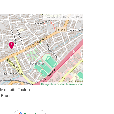
© contributeurs OpenStreetMap
Corriger l’adresse ou la localisation
e retraite Toulon
 Brunet