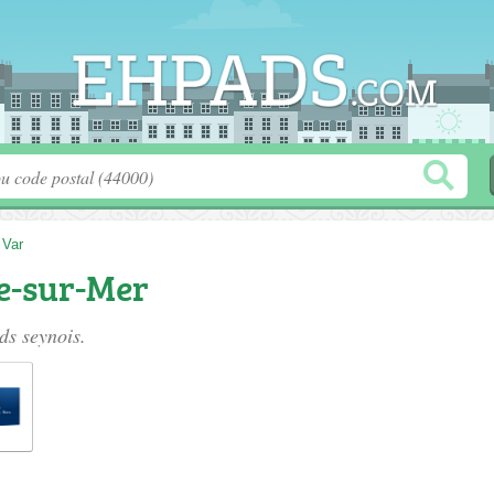
>
Var
e-sur-Mer
ds seynois
.