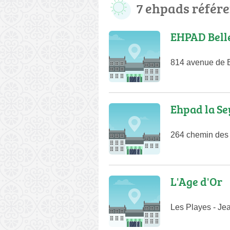
7 ehpads référ
EHPAD Bell
814 avenue de B
Ehpad la Se
264 chemin des 
L'Age d'Or
Les Playes - J