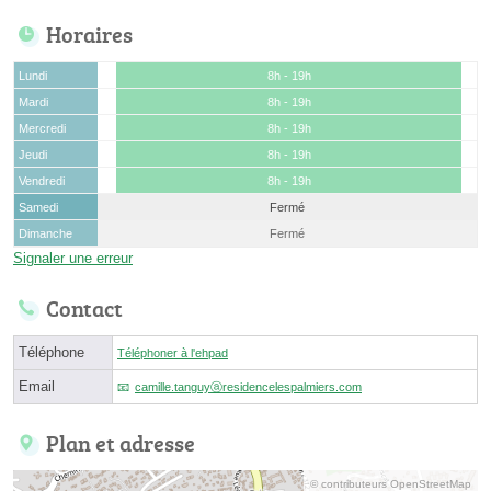
Horaires
Lundi
8h - 19h
Mardi
8h - 19h
Mercredi
8h - 19h
Jeudi
8h - 19h
Vendredi
8h - 19h
Samedi
Fermé
Dimanche
Fermé
Signaler une erreur
Contact
Téléphone
Téléphoner à l'ehpad
Email
camille.tanguyⓐresidencelespalmiers.com
Plan et adresse
© contributeurs OpenStreetMap