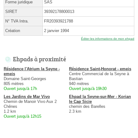
Forme juridique
SAS
SIRET
39392178800013
N° TVA Intra.
FR20393921788
Création
2 janvier 1994
Éditer les informations de mon ehpad
Ehpads à proximité
Résidence l'Atrium la Seyne -
Résidence Saint-Honorat - emeis
emeis
Centre Commercial de la Seyne à
Domaine Saint-Georges
Bastian
805 mètres
940 mètres
Ouvert jusqu'à 17h
Ouvert jusqu'à 19h30
Les Jardins de Mar Vivo
Ehpad la Seyne-sur-Mer - Korian
Chemin de Manoir Vivo Aux 2
le Cap Sicie
Chênes
chemin des Barelles
1.2 km
2.3 km
Ouvert jusqu'à 12h15