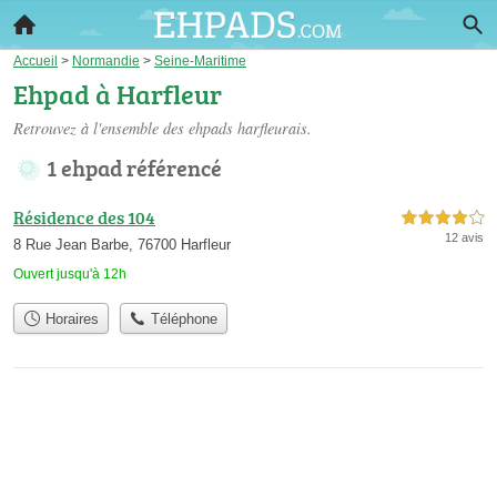
Accueil
>
Normandie
>
Seine-Maritime
Ehpad à Harfleur
Retrouvez à l'ensemble des
ehpads harfleurais
.
1 ehpad référencé
Résidence des 104
4,0 étoiles sur 5
12 avis
8 Rue Jean Barbe, 76700 Harfleur
Ouvert jusqu'à 12h
Horaires
Téléphone