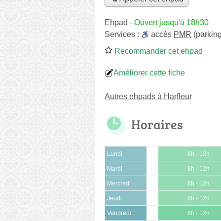
Ehpad
-
Ouvert jusqu'à 18h30
Services :
accès
PMR
(parking
Recommander cet ehpad
Améliorer cette fiche
Autres ehpads à Harfleur
Horaires
Lundi
8h - 12h
Mardi
8h - 12h
Mercredi
8h - 12h
Jeudi
8h - 12h
Vendredi
8h - 12h