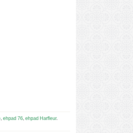
e
,
ehpad 76
,
ehpad Harfleur
.