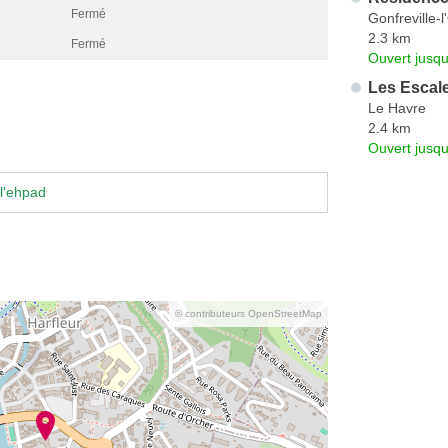
Fermé
Gonfreville-l
2.3 km
Fermé
Ouvert jusqu
Les Escale
Le Havre
2.4 km
Ouvert jusq
l'ehpad
© contributeurs OpenStreetMap