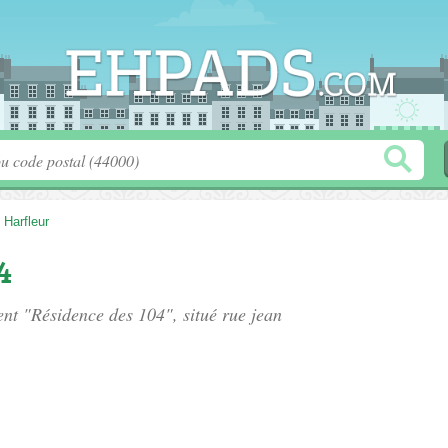
>
Harfleur
4
ment "Résidence des 104", situé
rue jean