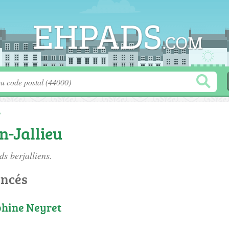
e
n-Jallieu
ds berjalliens
.
encés
hine Neyret