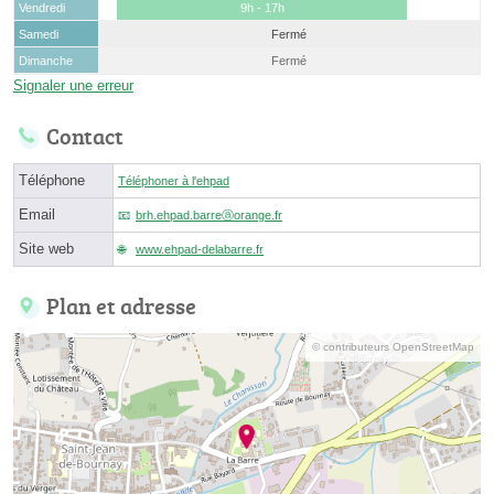
Vendredi
9h - 17h
Samedi
Fermé
Dimanche
Fermé
Signaler une erreur
Contact
Téléphone
Téléphoner à l'ehpad
Email
brh.ehpad.barreⓐorange.fr
Site web
www.ehpad-delabarre.fr
Plan et adresse
© contributeurs OpenStreetMap