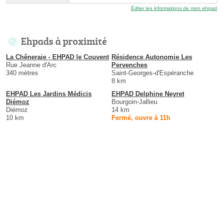
Éditer les informations de mon ehpad
Ehpads à proximité
La Chêneraie - EHPAD le Couvent
Résidence Autonomie Les
Rue Jeanne d'Arc
Pervenches
340 mètres
Saint-Georges-d'Espéranche
8 km
EHPAD Les Jardins Médicis
EHPAD Delphine Neyret
Diémoz
Bourgoin-Jallieu
Diémoz
14 km
10 km
Fermé, ouvre à 11h