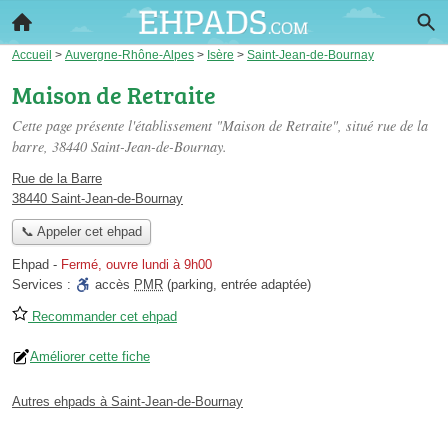
Accueil
>
Auvergne-Rhône-Alpes
>
Isère
>
Saint-Jean-de-Bournay
Maison de Retraite
Cette page présente l'établissement "Maison de Retraite", situé
rue de la
barre
, 38440 Saint-Jean-de-Bournay.
Rue de la Barre
38440 Saint-Jean-de-Bournay
📞 Appeler cet ehpad
Ehpad
-
Fermé, ouvre lundi à 9h00
Services :
accès
PMR
(parking, entrée adaptée)
Recommander cet ehpad
Améliorer cette fiche
Autres ehpads à Saint-Jean-de-Bournay