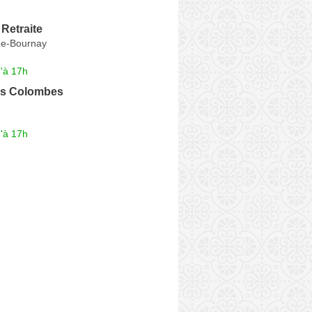
Retraite
de-Bournay
'à 17h
s Colombes
'à 17h