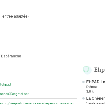
, entrée adaptée)
d'Espéranche
Ehp
EHPAD Les
l'ehpad
Diémoz
3.8 km
enchesⓐcegetel.net
La Chêner
Saint-Jean-
es.org/vie-pratique/services-a-la-personne/residen