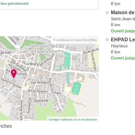
-les-pervences/
8 km
Maison de 
Saint-Jean-
8 km
Ouvert jusqu
EHPAD Le
© contributeurs OpenStreetMap
Heyrieux
8 km
Ouvert jusqu
Corriger l’adresse ou la localisation
nches