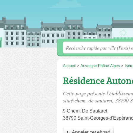
Accueil
>
Auvergne-Rhône-Alpes
>
Isèr
Résidence Auton
Cette page présente l'établisse
situé
chem. de sautaret
, 38790 S
9 Chem. De Sautaret
38790 Saint-Georges-d'Espéran
📞 Appeler cet ehpad