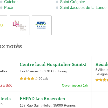
Guichen
Saint-Grégoire
Pacé
Saint-Jacques-de-la-Lande
ux notés
Centre local Hospitalier Saint-J
Résid
oseph
5 Allée 
elles
Les Rivières,
35270 Combourg
Sévigné
60 avis
4,0 étoiles sur 5
4,0 étoiles 
di à 9h00
Ouvert jusqu'à 17h
lexis
EHPAD Les Roseraies
r-
137 Rue Saint-Hélier,
35000 Rennes