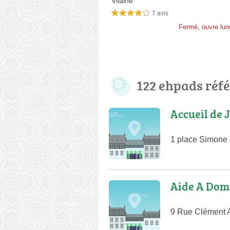
Vilaine
7 avis
4,0 étoiles sur 5
Fermé, ouvre lun
122 ehpads réf
Accueil de 
1 place Simone
Aide A Domi
9 Rue Clément 