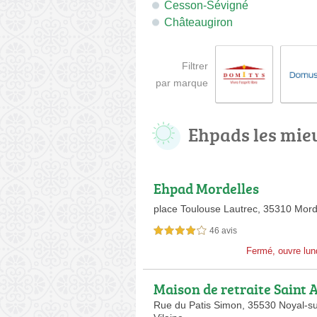
Cesson-Sévigné
Châteaugiron
Filtrer
par marque
Ehpads les mie
Ehpad Mordelles
place Toulouse Lautrec,
35310 Mord
46 avis
4,0 étoiles sur 5
Fermé, ouvre lun
Maison de retraite Saint A
Rue du Patis Simon,
35530 Noyal-su