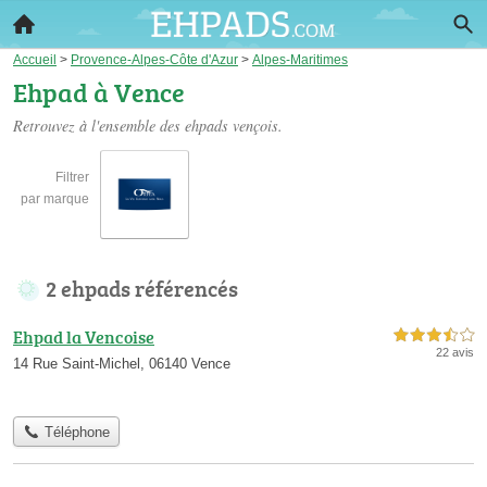
Accueil
>
Provence-Alpes-Côte d'Azur
>
Alpes-Maritimes
Ehpad à Vence
Retrouvez à l'ensemble des
ehpads vençois
.
Filtrer
par marque
2 ehpads référencés
Ehpad la Vencoise
3,5 étoiles sur 5
22 avis
14 Rue Saint-Michel, 06140 Vence
Téléphone