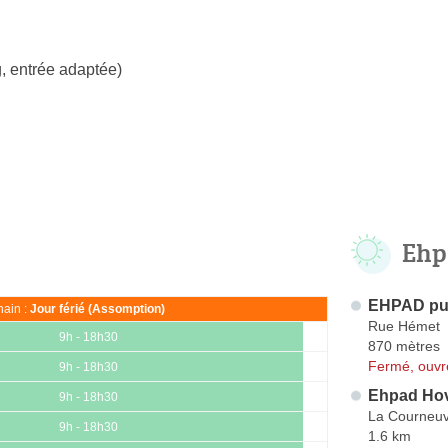
, entrée adaptée)
Ehp
EHPAD pub
ain :
Jour férié (Assomption)
Rue Hémet
9h - 18h30
870 mètres
Fermé, ouvr
9h - 18h30
Ehpad Hov
9h - 18h30
La Courneu
9h - 18h30
1.6 km