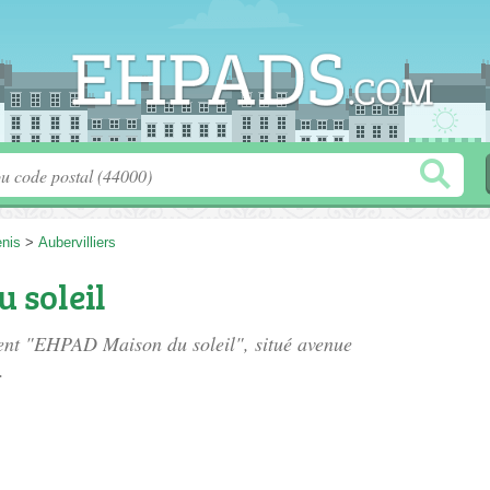
enis
>
Aubervilliers
 soleil
ment "EHPAD Maison du soleil", situé
avenue
.