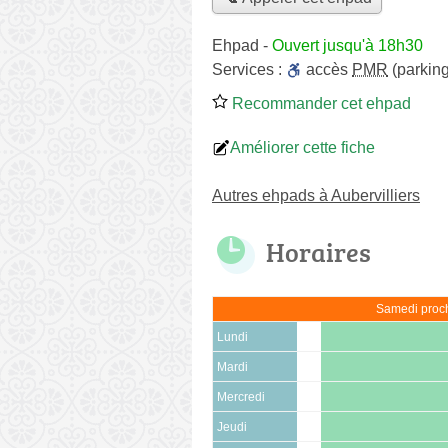
Ehpad
-
Ouvert jusqu'à 18h30
Services :
accès
PMR
(parking
Recommander cet ehpad
Améliorer cette fiche
Autres ehpads à Aubervilliers
Horaires
Samedi proch
Lundi
Mardi
Mercredi
Jeudi