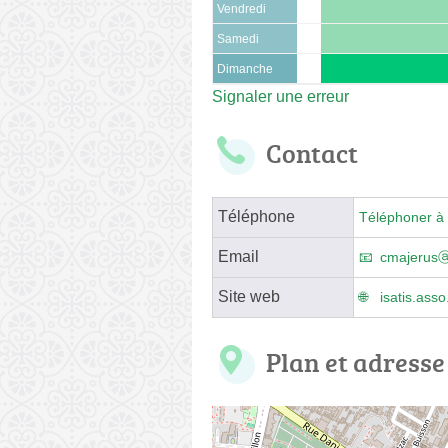
Vendredi
Samedi
Dimanche
Signaler une erreur
Contact
Téléphone
Téléphoner à 
Email
cmajerusⓐi
Site web
isatis.asso
Plan et adresse