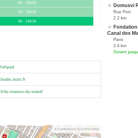
9h - 18h30
Domusvi R
Rue Port
9h - 18h30
2.2 km
9h - 18h30
Fondation 
Canal des Ma
Paris
2.4 km
Ouvert jusq
l'ehpad
satis.asso.fr
.fr/la-maison-du-soleil/
© contributeurs OpenStreetMap