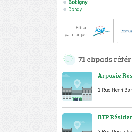
Bobigny
Bondy
Filtrer
par marque
71 ehpads réfé
Arpavie Rés
1 Rue Henri Bar
BTP Résiden
2 Rue Descarte