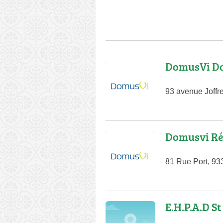
DomusVi Do
93 avenue Joffr
Domusvi Ré
81 Rue Port, 933
E.H.P.A.D St