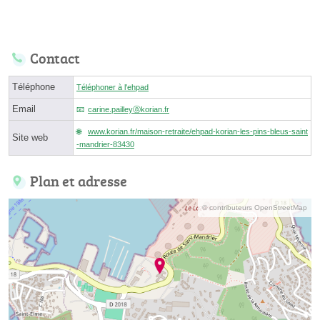
Contact
Téléphone
Téléphoner à l'ehpad
Email
carine.pailleyⓐkorian.fr
www.korian.fr/maison-retraite/ehpad-korian-les-pins-bleus-saint
Site web
-mandrier-83430
Plan et adresse
© contributeurs OpenStreetMap