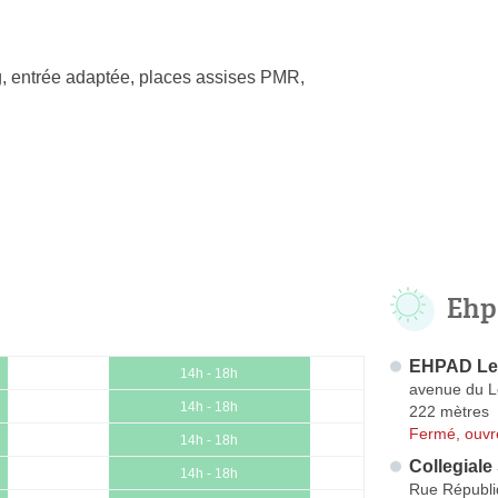
, entrée adaptée, places assises PMR,
Ehp
EHPAD Le
14h - 18h
avenue du L
14h - 18h
222 mètres
Fermé, ouvr
14h - 18h
Collegiale
14h - 18h
Rue Républ