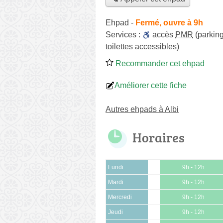
Ehpad
-
Fermé, ouvre à 9h
Services :
accès
PMR
(parking
toilettes accessibles)
Recommander cet ehpad
Améliorer cette fiche
Autres ehpads à Albi
Horaires
Lundi
9h - 12h
Mardi
9h - 12h
Mercredi
9h - 12h
Jeudi
9h - 12h