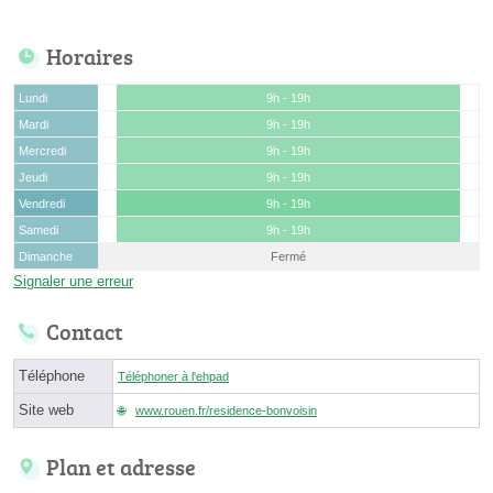
Horaires
Lundi
9h - 19h
Mardi
9h - 19h
Mercredi
9h - 19h
Jeudi
9h - 19h
Vendredi
9h - 19h
Samedi
9h - 19h
Dimanche
Fermé
Signaler une erreur
Contact
Téléphone
Téléphoner à l'ehpad
Site web
www.rouen.fr/residence-bonvoisin
Plan et adresse