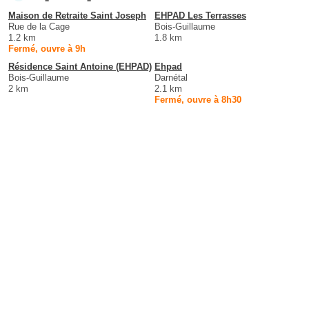
Maison de Retraite Saint Joseph
EHPAD Les Terrasses
Rue de la Cage
Bois-Guillaume
1.2 km
1.8 km
Fermé, ouvre à 9h
Résidence Saint Antoine (EHPAD)
Ehpad
Bois-Guillaume
Darnétal
2 km
2.1 km
Fermé, ouvre à 8h30