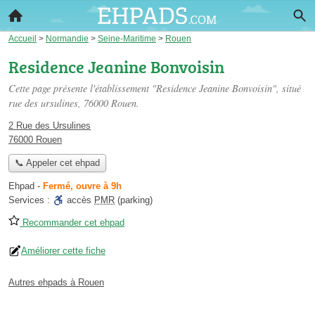
Accueil
>
Normandie
>
Seine-Maritime
>
Rouen
Residence Jeanine Bonvoisin
Cette page présente l'établissement "Residence Jeanine Bonvoisin", situé
rue des ursulines
, 76000 Rouen.
2 Rue des Ursulines
76000 Rouen
📞 Appeler cet ehpad
Ehpad
-
Fermé, ouvre à 9h
Services :
accès
PMR
(parking)
Recommander cet ehpad
Améliorer cette fiche
Autres ehpads à Rouen