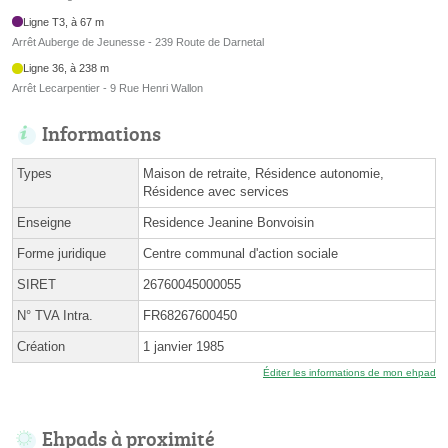
Ligne T3, à 67 m
Arrêt Auberge de Jeunesse - 239 Route de Darnetal
Ligne 36, à 238 m
Arrêt Lecarpentier - 9 Rue Henri Wallon
Informations
Types
Maison de retraite, Résidence autonomie,
Résidence avec services
Enseigne
Residence Jeanine Bonvoisin
Forme juridique
Centre communal d'action sociale
SIRET
26760045000055
N° TVA Intra.
FR68267600450
Création
1 janvier 1985
Éditer les informations de mon ehpad
Ehpads à proximité