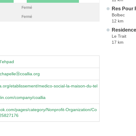
Fermé
Res Pour P
Bolbec
Fermé
12 km
Residence 
Le Trait
17 km
l'ehpad
chapelleⓐcoallia.org
a.org/etablissement/medico-social-la-maison-du-tel
din.com/company/coallia
book.com/pages/category/Nonprofit-Organization/Co
225827176