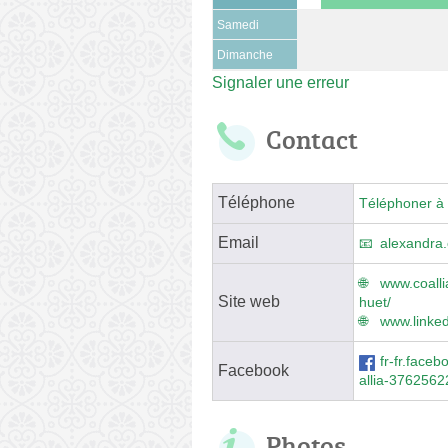
Samedi
Dimanche
Signaler une erreur
Contact
Téléphone
Téléphoner à 
Email
alexandra.
www.coalli
Site web
huet/
www.linke
fr-fr.face
Facebook
allia-376256
Photos