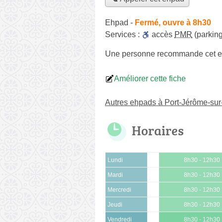
Ehpad
-
Fermé, ouvre à 8h30
Services :
accès
PMR
(parking
Une personne
recommande
cet 
Améliorer cette fiche
Autres ehpads à Port-Jérôme-sur
Horaires
Lundi
8h30 - 12h30
Mardi
8h30 - 12h30
Mercredi
8h30 - 12h30
Jeudi
8h30 - 12h30
Vendredi
8h30 - 12h30