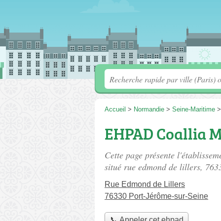
Accueil
>
Normandie
>
Seine-Maritime
EHPAD Coallia M
Cette page présente l'établiss
situé
rue edmond de lillers
, 763
Rue Edmond de Lillers
76330 Port-Jérôme-sur-Seine
📞 Appeler cet ehpad