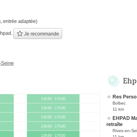
, entrée adaptée)
ehpad.
Je recommande
-Seine
Ehp
Res Perso
13h30 - 17h30
Bolbec
13h30 - 17h30
11 km
13h30 - 17h30
EHPAD Mau
retraîte
13h30 - 17h30
Rives-en-Se
13h30 - 17h30
11 km