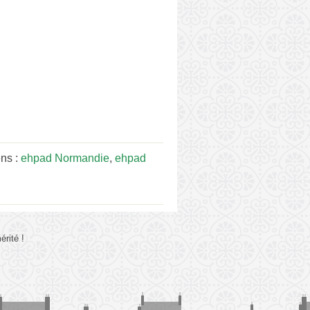
ens :
ehpad Normandie
,
ehpad
rité !