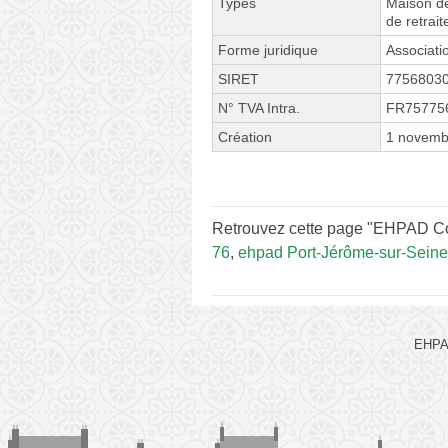
Types
Maison de
de retrait
Forme juridique
Associati
SIRET
7756803
N° TVA Intra.
FR75775
Création
1 novemb
Retrouvez cette page "EHPAD Coal
76
,
ehpad Port-Jérôme-sur-Seine
EHPAD