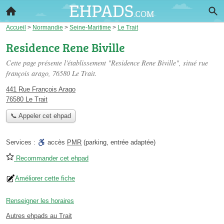
Accueil
>
Normandie
>
Seine-Maritime
>
Le Trait
Residence Rene Biville
Cette page présente l'établissement "Residence Rene Biville", situé
rue
françois arago
, 76580 Le Trait.
441 Rue François Arago
76580 Le Trait
📞 Appeler cet ehpad
Services :
accès
PMR
(parking, entrée adaptée)
Recommander cet ehpad
Améliorer cette fiche
Renseigner les horaires
Autres ehpads au Trait