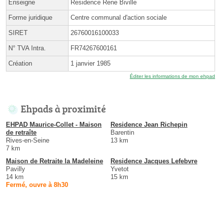
Enseigne
Residence Rene Biville
Forme juridique
Centre communal d'action sociale
SIRET
26760016100033
N° TVA Intra.
FR74267600161
Création
1 janvier 1985
Éditer les informations de mon ehpad
Ehpads à proximité
EHPAD Maurice-Collet - Maison
Residence Jean Richepin
de retraîte
Barentin
Rives-en-Seine
13 km
7 km
Maison de Retraite la Madeleine
Residence Jacques Lefebvre
Pavilly
Yvetot
14 km
15 km
Fermé, ouvre à 8h30