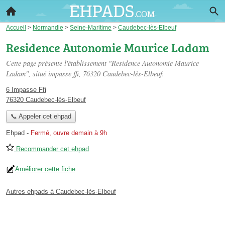
Accueil
>
Normandie
>
Seine-Maritime
>
Caudebec-lès-Elbeuf
Residence Autonomie Maurice Ladam
Cette page présente l'établissement "Residence Autonomie Maurice
Ladam", situé
impasse ffi
, 76320 Caudebec-lès-Elbeuf.
6 Impasse Ffi
76320 Caudebec-lès-Elbeuf
📞 Appeler cet ehpad
Ehpad
-
Fermé, ouvre demain à 9h
Recommander cet ehpad
Améliorer cette fiche
Autres ehpads à Caudebec-lès-Elbeuf