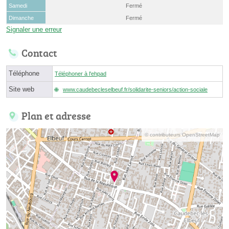
Samedi
Fermé
Dimanche
Fermé
Signaler une erreur
Contact
Téléphone
Téléphoner à l'ehpad
Site web
www.caudebecleselbeuf.fr/solidarite-seniors/action-sociale
Plan et adresse
© contributeurs OpenStreetMap