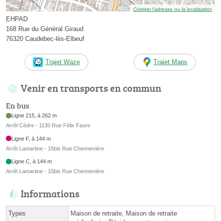
Corriger l’adresse ou la localisation
EHPAD
168 Rue du Général Giraud
76320 Caudebec-lès-Elbeuf
Trajet Waze
Trajet Maps
Venir en transports en commun
En bus
Ligne 215, à 262 m
Arrêt Cèdre - 1130 Rue Félix Faure
Ligne F, à 144 m
Arrêt Lamartine - 15bis Rue Chennevière
Ligne C, à 144 m
Arrêt Lamartine - 15bis Rue Chennevière
Informations
Types
Maison de retraite, Maison de retraite