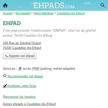
Accueil
>
Normandie
>
Seine-Maritime
>
Caudebec-lès-Elbeuf
EHPAD
Cette page présente l'établissement "EHPAD", situé
rue du général
giraud
, 76320 Caudebec-lès-Elbeuf.
168 Rue du Général Giraud
76320 Caudebec-lès-Elbeuf
📞 Appeler cet ehpad
Services :
accès
PMR
(parking, entrée adaptée)
Recommander cet ehpad
Améliorer cette fiche
Renseigner les horaires
Autres ehpads à Caudebec-lès-Elbeuf