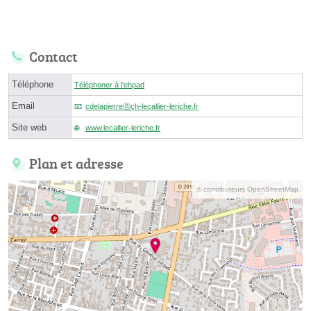
Contact
Téléphone
Téléphoner à l'ehpad
Email
cdelapierreⓐch-lecallier-leriche.fr
Site web
www.lecallier-leriche.fr
Plan et adresse
© contributeurs OpenStreetMap