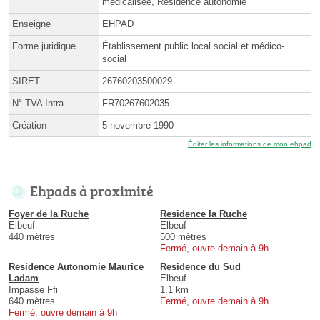
médicalisée, Résidence autonomie
Enseigne
EHPAD
Forme juridique
Établissement public local social et médico-
social
SIRET
26760203500029
N° TVA Intra.
FR70267602035
Création
5 novembre 1990
Éditer les informations de mon ehpad
Ehpads à proximité
Foyer de la Ruche
Residence la Ruche
Elbeuf
Elbeuf
440 mètres
500 mètres
Fermé, ouvre demain à 9h
Residence Autonomie Maurice
Residence du Sud
Ladam
Elbeuf
Impasse Ffi
1.1 km
640 mètres
Fermé, ouvre demain à 9h
Fermé, ouvre demain à 9h