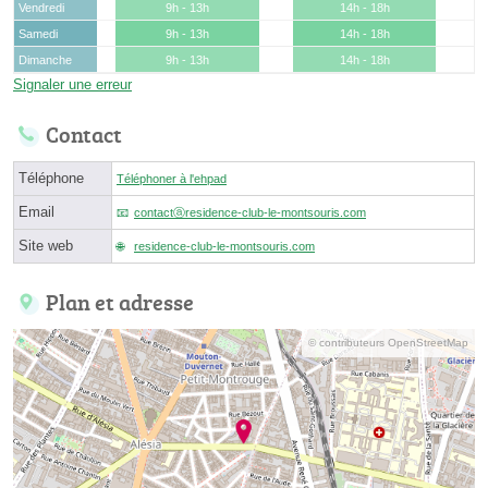
Vendredi
9h - 13h
14h - 18h
Samedi
9h - 13h
14h - 18h
Dimanche
9h - 13h
14h - 18h
Signaler une erreur
Contact
Téléphone
Téléphoner à l'ehpad
Email
contactⓐresidence-club-le-montsouris.com
Site web
residence-club-le-montsouris.com
Plan et adresse
© contributeurs OpenStreetMap