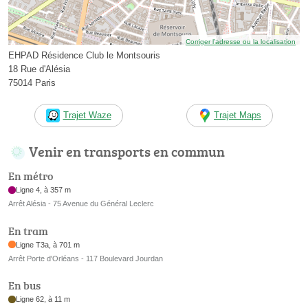
Corriger l’adresse ou la localisation
EHPAD Résidence Club le Montsouris
18 Rue d'Alésia
75014 Paris
Trajet Waze
Trajet Maps
Venir en transports en commun
En métro
Ligne 4, à 357 m
Arrêt Alésia - 75 Avenue du Général Leclerc
En tram
Ligne T3a, à 701 m
Arrêt Porte d'Orléans - 117 Boulevard Jourdan
En bus
Ligne 62, à 11 m