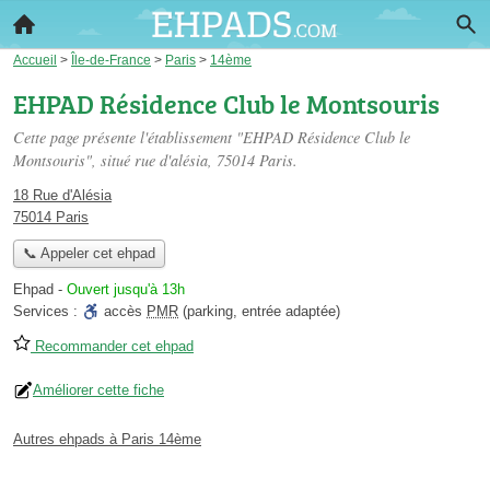
Accueil
>
Île-de-France
>
Paris
>
14ème
EHPAD Résidence Club le Montsouris
Cette page présente l'établissement "EHPAD Résidence Club le
Montsouris", situé
rue d'alésia
, 75014 Paris.
18 Rue d'Alésia
75014 Paris
📞 Appeler cet ehpad
Ehpad
-
Ouvert jusqu'à 13h
Services :
accès
PMR
(parking, entrée adaptée)
Recommander cet ehpad
Améliorer cette fiche
Autres ehpads à Paris 14ème