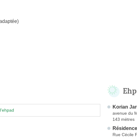
 adaptée)
Ehp
Korian Jar
l'ehpad
avenue du 
143 mètres
Résidence
Rue Cécile 