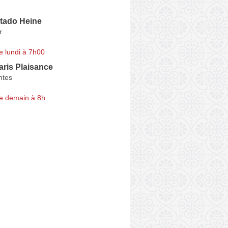
tado Heine
r
e lundi à 7h00
ris Plaisance
ntes
e demain à 8h