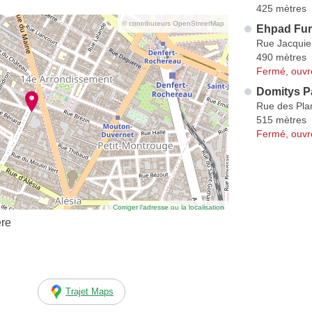
425 mètres
© contributeurs OpenStreetMap
Ehpad Fur
Rue Jacquie
490 mètres
Fermé, ouvr
Domitys Pa
Rue des Pla
515 mètres
Fermé, ouvr
Corriger l’adresse ou la localisation
ère
Trajet Maps