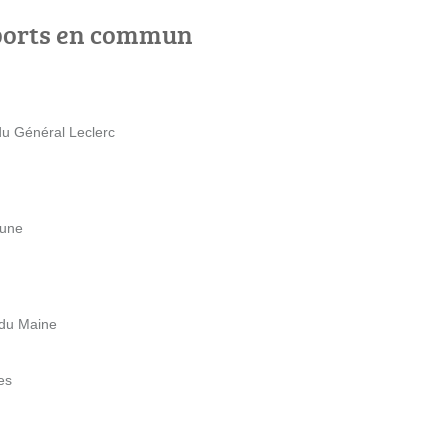
ports en commun
du Général Leclerc
rune
 du Maine
es