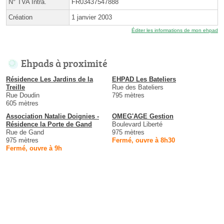
N° TVA Intra.
FR03437547888
Création
1 janvier 2003
Éditer les informations de mon ehpad
Ehpads à proximité
Résidence Les Jardins de la
EHPAD Les Bateliers
Treille
Rue des Bateliers
Rue Doudin
795 mètres
605 mètres
Association Natalie Doignies -
OMEG'AGE Gestion
Résidence la Porte de Gand
Boulevard Liberté
Rue de Gand
975 mètres
975 mètres
Fermé, ouvre à 8h30
Fermé, ouvre à 9h