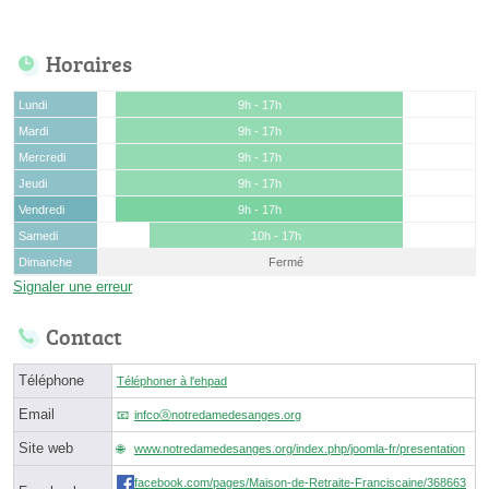
Horaires
Lundi
9h - 17h
Mardi
9h - 17h
Mercredi
9h - 17h
Jeudi
9h - 17h
Vendredi
9h - 17h
Samedi
10h - 17h
Dimanche
Fermé
Signaler une erreur
Contact
Téléphone
Téléphoner à l'ehpad
Email
infcoⓐnotredamedesanges.org
Site web
www.notredamedesanges.org/index.php/joomla-fr/presentation
facebook.com/pages/Maison-de-Retraite-Franciscaine/368663