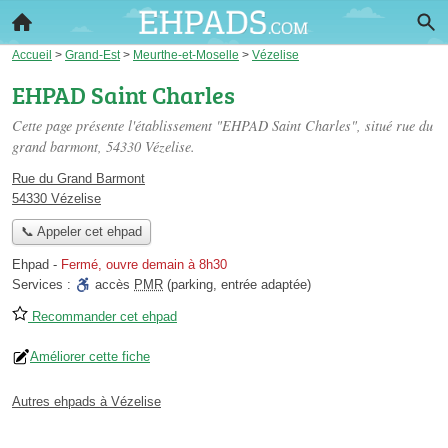
Accueil
>
Grand-Est
>
Meurthe-et-Moselle
>
Vézelise
EHPAD Saint Charles
Cette page présente l'établissement "EHPAD Saint Charles", situé
rue du
grand barmont
, 54330 Vézelise.
Rue du Grand Barmont
54330 Vézelise
📞 Appeler cet ehpad
Ehpad
-
Fermé, ouvre demain à 8h30
Services :
accès
PMR
(parking, entrée adaptée)
Recommander cet ehpad
Améliorer cette fiche
Autres ehpads à Vézelise