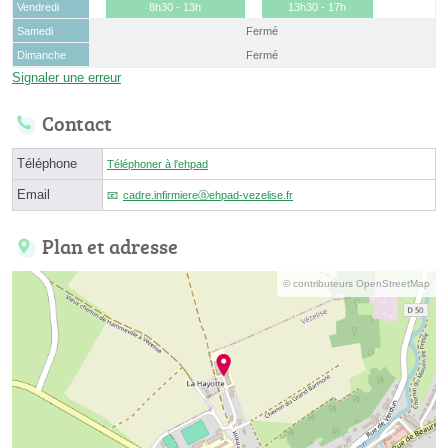
Vendredi
8h30 - 13h
13h30 - 17h
Samedi
Fermé
Dimanche
Fermé
Signaler une erreur
Contact
Téléphone
Téléphoner à l'ehpad
Email
cadre.infirmiereⓐehpad-vezelise.fr
Plan et adresse
© contributeurs OpenStreetMap