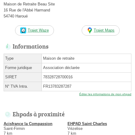
Maison de Retraite Beau Site
16 Rue de l'Abbé Harmand
54740 Haroué
Trajet Waze
Trajet Maps
Informations
Type
Maison de retraite
Forme juridique
Association déclarée
SIRET
78328728700016
N° TVA Intra.
FR13783287287
Éditer les informations de mon ehpad
Ehpads à proximité
Acisfrance la Compassion
EHPAD Saint Charles
Saint-Firmin
Vézelise
7 km
7 km