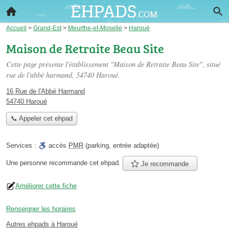
Accueil
>
Grand-Est
>
Meurthe-et-Moselle
>
Haroué
Maison de Retraite Beau Site
Cette page présente l'établissement "Maison de Retraite Beau Site", situé
rue de l'abbé harmand
, 54740 Haroué.
16 Rue de l'Abbé Harmand
54740 Haroué
📞 Appeler cet ehpad
Services :
accès
PMR
(parking, entrée adaptée)
Une personne
recommande
cet ehpad.
Je recommande
Améliorer cette fiche
Renseigner les horaires
Autres ehpads à Haroué