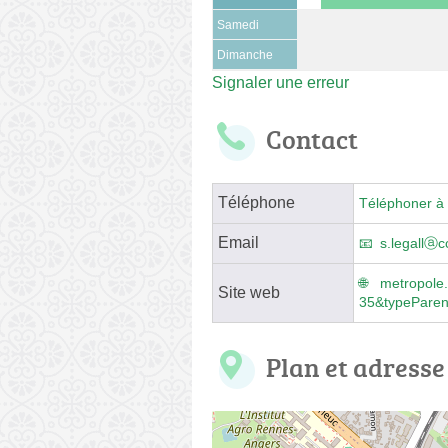
Samedi
Dimanche
Signaler une erreur
Contact
Téléphone
Téléphoner à 
Email
s.legallⓐc
metropole.
Site web
35&typePare
Plan et adresse