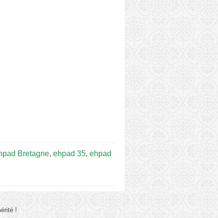
hpad Bretagne
,
ehpad 35
,
ehpad
rité !