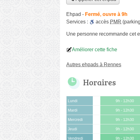
Ehpad
-
Fermé, ouvre à 9h
Services :
accès
PMR
(parking
Une personne
recommande
cet 
Améliorer cette fiche
Autres ehpads à Rennes
Horaires
Lundi
9h - 12h30
Mardi
9h - 12h30
Mercredi
9h - 12h30
Jeudi
9h - 12h30
Vendredi
9h - 12h30