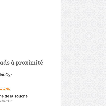
ads à proximité
int-Cyr
e à 9h
ns de la Touche
e Verdun