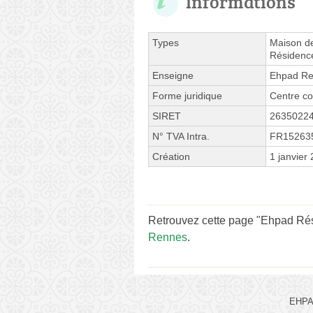
Informations
Types
Maison de
Résidenc
Enseigne
Ehpad Re
Forme juridique
Centre co
SIRET
2635022
N° TVA Intra.
FR15263
Création
1 janvier
Retrouvez cette page "Ehpad Rési
Rennes
.
EHPAD