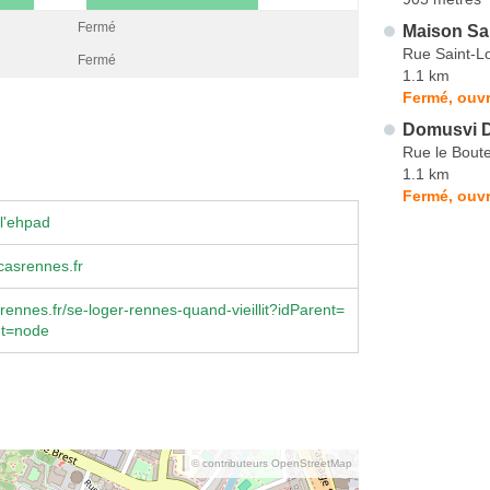
Fermé
Maison Sa
Rue Saint-L
Fermé
1.1 km
Fermé, ouvr
Domusvi D
Rue le Boutei
1.1 km
Fermé, ouvr
l'ehpad
casrennes.fr
rennes.fr/se-loger-rennes-quand-vieillit?idParent=
nt=node
© contributeurs OpenStreetMap