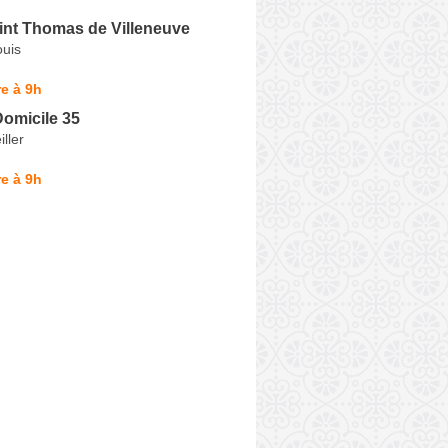
int Thomas de Villeneuve
ouis
e à 9h
omicile 35
ller
e à 9h