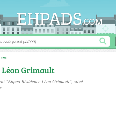
nnes
 Léon Grimault
ment "Ehpad Résidence Léon Grimault", situé
s.