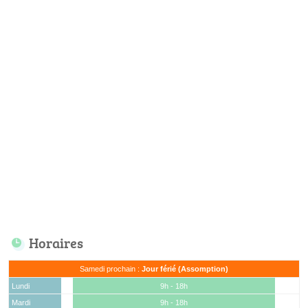
Horaires
Samedi prochain :
Jour férié (Assomption)
Lundi
9h - 18h
Mardi
9h - 18h