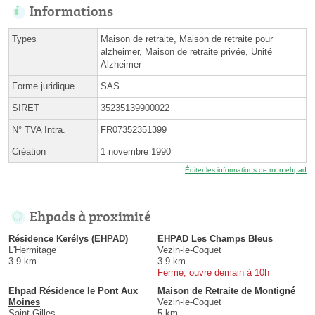
Informations
Types
Maison de retraite, Maison de retraite pour
alzheimer, Maison de retraite privée, Unité
Alzheimer
Forme juridique
SAS
SIRET
35235139900022
N° TVA Intra.
FR07352351399
Création
1 novembre 1990
Éditer les informations de mon ehpad
Ehpads à proximité
Résidence Kerélys (EHPAD)
EHPAD Les Champs Bleus
L'Hermitage
Vezin-le-Coquet
3.9 km
3.9 km
Fermé, ouvre demain à 10h
Ehpad Résidence le Pont Aux
Maison de Retraite de Montigné
Moines
Vezin-le-Coquet
Saint-Gilles
5 km