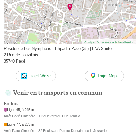
Corriger l’adresse ou la localisation
Résidence Les Nymphéas - Ehpad à Pacé (35) | LNA Santé
2 Rue de Louzillais
35740 Pacé
Trajet Waze
Trajet Maps
Venir en transports en commun
En bus
Ligne 65, à 245 m
Arrêt Pacé Cimetière - 1 Boulevard du Duc Jean V
Ligne 77, à 253 m
Arrêt Pacé Cimetière - 32 Boulevard Patrice Dumaine de la Josserie