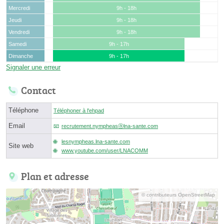
Mercredi
9h - 18h
Jeudi
9h - 18h
Vendredi
9h - 18h
Samedi
9h - 17h
Dimanche
9h - 17h
Signaler une erreur
Contact
Téléphone
Téléphoner à l'ehpad
Email
recrutement.nympheasⓐlna-sante.com
lesnympheas.lna-sante.com
Site web
www.youtube.com/user/LNACOMM
Plan et adresse
© contributeurs OpenStreetMap