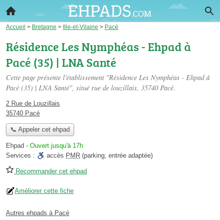
Accueil
>
Bretagne
>
Ille-et-Vilaine
>
Pacé
Résidence Les Nymphéas - Ehpad à
Pacé (35) | LNA Santé
Cette page présente l'établissement "Résidence Les Nymphéas - Ehpad à
Pacé (35) | LNA Santé", situé
rue de louzillais
, 35740 Pacé.
2 Rue de Louzillais
35740 Pacé
📞 Appeler cet ehpad
Ehpad
-
Ouvert jusqu'à 17h
Services :
accès
PMR
(parking, entrée adaptée)
Recommander cet ehpad
Améliorer cette fiche
Autres ehpads à Pacé