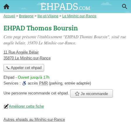
Accueil
>
Bretagne
>
Ille-et-Vilaine
>
Le Minihic-sur-Rance
EHPAD Thomas Boursin
Cette page présente l'établissement "EHPAD Thomas Boursin", situé
rue
angèle bélair
, 35870 Le Minihic-sur-Rance.
11 Rue Angèle Bélair
35870 Le Minihic-sur-Rance
📞 Appeler cet ehpad
Ehpad
-
Ouvert jusqu'à 17h
Services :
accès
PMR
(parking, entrée adaptée)
Une personne
recommande
cet ehpad.
Je recommande
Améliorer cette fiche
Autres ehpads au Minihic-sur-Rance