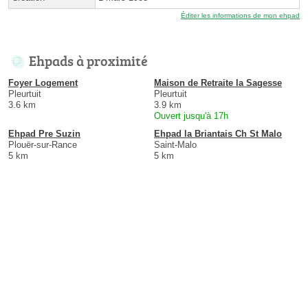
Éditer les informations de mon ehpad
Ehpads à proximité
Foyer Logement
Maison de Retraite la Sagesse
Pleurtuit
Pleurtuit
3.6 km
3.9 km
Ouvert jusqu'à 17h
Ehpad Pre Suzin
Ehpad la Briantais Ch St Malo
Plouër-sur-Rance
Saint-Malo
5 km
5 km