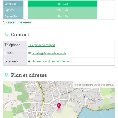
Vendredi
9h - 17h
Samedi
9h - 17h
Dimanche
9h - 17h
Signaler une erreur
Contact
Téléphone
Téléphoner à l'ehpad
Email
s.balluⓐthomas-boursin.fr
Site web
thomasboursin.e-monsite.com
Plan et adresse
© contributeurs OpenStreetMap