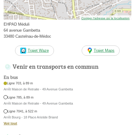
Corriger l’adresse ou la localisation
EHPAD Méduli
64 avenue Gambetta
33480 Castelnau-de-Médoc
Trajet Waze
Trajet Maps
Venir en transports en commun
En bus
Ligne 703, à 89 m
Arrêt Maison de Retraite - 49 Avenue Gambetta
Ligne 785, à 89 m
Arrêt Maison de Retraite - 49 Avenue Gambetta
Ligne 7041, à 522 m
Arrêt Bourg - 18 Place Aristide Briand
Voir tout