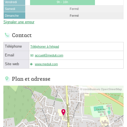
Vendredi
9h - 16h
Samedi
Fermé
Dimanche
Fermé
Signaler une erreur
Contact
Téléphone
Téléphoner à l'ehpad
Email
accueilⓐmeduli.com
Site web
www.meduli.com
Plan et adresse
© contributeurs OpenStreetMap