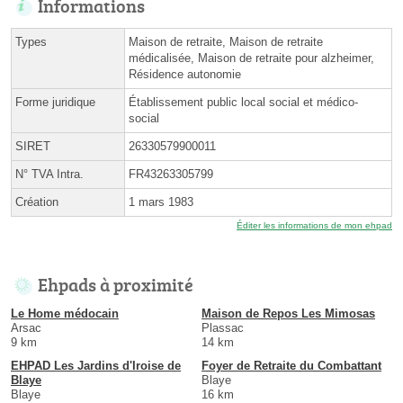
Informations
Types
Maison de retraite, Maison de retraite
médicalisée, Maison de retraite pour alzheimer,
Résidence autonomie
Forme juridique
Établissement public local social et médico-
social
SIRET
26330579900011
N° TVA Intra.
FR43263305799
Création
1 mars 1983
Éditer les informations de mon ehpad
Ehpads à proximité
Le Home médocain
Maison de Repos Les Mimosas
Arsac
Plassac
9 km
14 km
EHPAD Les Jardins d'Iroise de
Foyer de Retraite du Combattant
Blaye
Blaye
Blaye
16 km