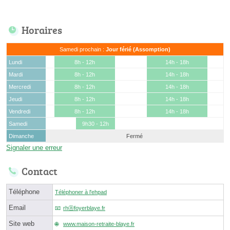
Horaires
Samedi prochain :
Jour férié (Assomption)
Lundi
8h - 12h
14h - 18h
Mardi
8h - 12h
14h - 18h
Mercredi
8h - 12h
14h - 18h
Jeudi
8h - 12h
14h - 18h
Vendredi
8h - 12h
14h - 18h
Samedi
9h30 - 12h
Dimanche
Fermé
Signaler une erreur
Contact
Téléphone
Téléphoner à l'ehpad
Email
rhⓐfoyerblaye.fr
Site web
www.maison-retraite-blaye.fr