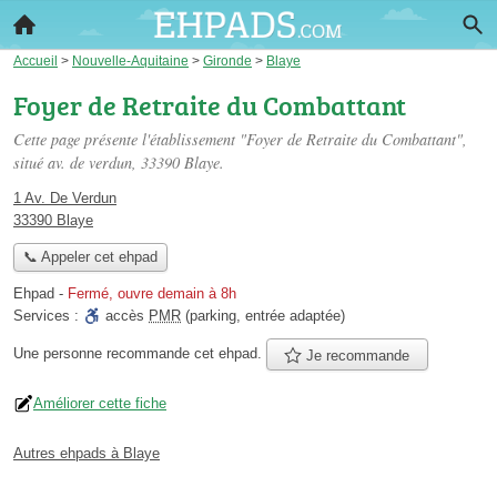
Accueil
>
Nouvelle-Aquitaine
>
Gironde
>
Blaye
Foyer de Retraite du Combattant
Cette page présente l'établissement "Foyer de Retraite du Combattant",
situé
av. de verdun
, 33390 Blaye.
1 Av. De Verdun
33390 Blaye
📞 Appeler cet ehpad
Ehpad
-
Fermé, ouvre demain à 8h
Services :
accès
PMR
(parking, entrée adaptée)
Une personne
recommande
cet ehpad.
Je recommande
Améliorer cette fiche
Autres ehpads à Blaye