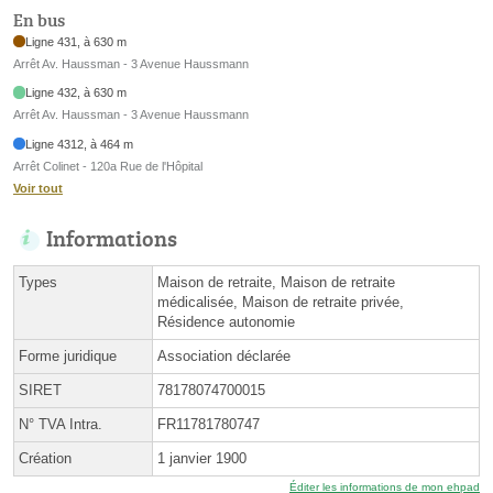
En bus
Ligne 431, à 630 m
Arrêt Av. Haussman - 3 Avenue Haussmann
Ligne 432, à 630 m
Arrêt Av. Haussman - 3 Avenue Haussmann
Ligne 4312, à 464 m
Arrêt Colinet - 120a Rue de l'Hôpital
Voir tout
Informations
Types
Maison de retraite, Maison de retraite
médicalisée, Maison de retraite privée,
Résidence autonomie
Forme juridique
Association déclarée
SIRET
78178074700015
N° TVA Intra.
FR11781780747
Création
1 janvier 1900
Éditer les informations de mon ehpad