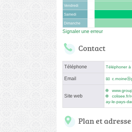
Vendredi
Samedi
Dimanche
Signaler une erreur
Contact
Téléphone
Téléphoner à 
Email
c.moineⓐg
www.group
Site web
colisee.fr
ay-le-pays-da
Plan et adresse