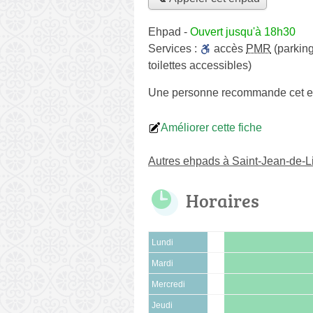
Ehpad
-
Ouvert jusqu'à 18h30
Services :
accès
PMR
(parking
toilettes accessibles)
Une personne
recommande
cet 
Améliorer cette fiche
Autres ehpads à Saint-Jean-de-L
Horaires
Lundi
Mardi
Mercredi
Jeudi