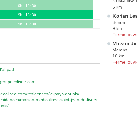
Saint-Cyr-du
9h - 18h30
5 km
9h - 18h30
Korian Le
Benon
9h - 18h30
9 km
Fermé, ouvr
Maison de 
Marans
10 km
Fermé, ouvr
l'ehpad
roupecolisee.com
ecolisee.com/residences/le-pays-daunis/
/residences/maison-medicalisee-saint-jean-de-livers
unis/