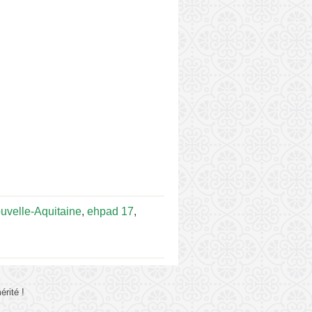
uvelle-Aquitaine
,
ehpad 17
,
rité !