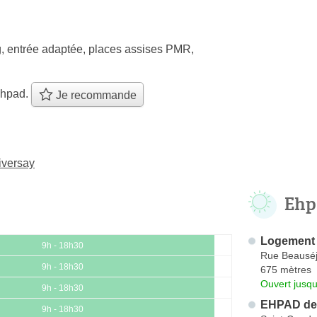
, entrée adaptée, places assises PMR,
ehpad.
Je recommande
iversay
Ehp
Logement 
9h - 18h30
Rue Beausé
9h - 18h30
675 mètres
Ouvert jusq
9h - 18h30
EHPAD de 
9h - 18h30