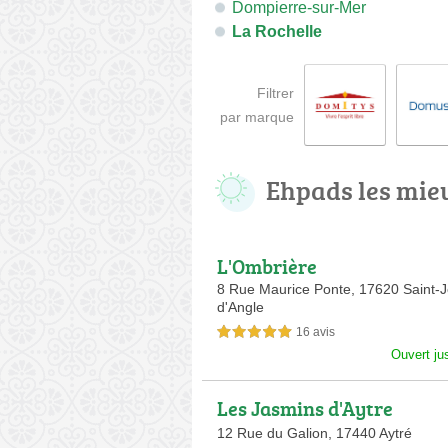
Dompierre-sur-Mer
La Rochelle
Filtrer
par marque
Ehpads les mie
L'Ombrière
8 Rue Maurice Ponte,
17620 Saint-
d'Angle
16 avis
5,0 étoiles sur 5
Ouvert ju
Les Jasmins d'Aytre
12 Rue du Galion,
17440 Aytré