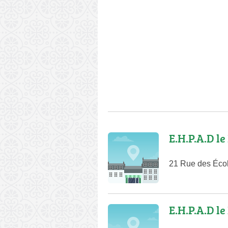
E.H.P.A.D l
21 Rue des Éco
E.H.P.A.D le