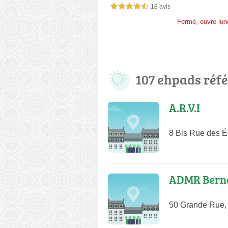
18 avis
4,5 étoiles sur 5
Fermé, ouvre lun
107 ehpads réf
A.R.V.I
8 Bis Rue des É
ADMR Berna
50 Grande Rue, 