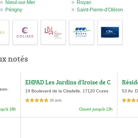
Nieul-sur-Mer
Royan
Périgny
Saint-Pierre-d'Oléron
ux notés
EHPAD Les Jardins d'Iroise de C
Résid
ozes
Jean-
19 Boulevard de la Citadelle,
17120 Cozes
53 Av. D
36 avis
5,0 étoiles sur 5
4,5 étoiles 
squ'à 18h
Ouvert jusqu'à 13h