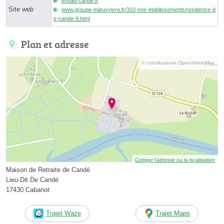
ehpad-cande.fr
Site web
www.groupe-mieuxvivre.fr/310-nos-etablissements/residence-d
e-cande-9.html
Plan et adresse
© contributeurs OpenStreetMap
Corriger l’adresse ou la localisation
Maison de Retraite de Candé
Lieu-Dit De Candé
17430 Cabariot
Trajet Waze
Trajet Maps