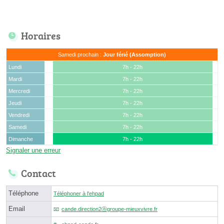
Horaires
Samedi prochain :
Jour férié (Assomption)
Lundi
7h - 22h
Mardi
7h - 22h
Mercredi
7h - 22h
Jeudi
7h - 22h
Vendredi
7h - 22h
Samedi
7h - 22h
Dimanche
7h - 22h
Signaler une erreur
Contact
Téléphone
Téléphoner à l'ehpad
Email
cande.direction2ⓐgroupe-mieuxvivre.fr