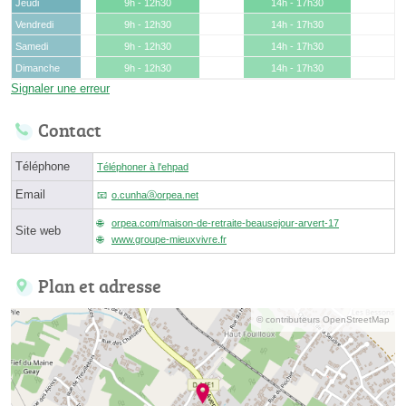
Jeudi
9h - 12h30
14h - 17h30
Vendredi
9h - 12h30
14h - 17h30
Samedi
9h - 12h30
14h - 17h30
Dimanche
9h - 12h30
14h - 17h30
Signaler une erreur
Contact
Téléphone
Téléphoner à l'ehpad
Email
o.cunhaⓐorpea.net
orpea.com/maison-de-retraite-beausejour-arvert-17
Site web
www.groupe-mieuxvivre.fr
Plan et adresse
© contributeurs OpenStreetMap