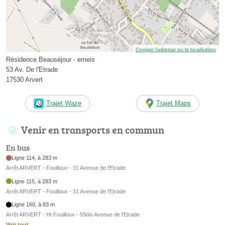
Corriger l’adresse ou la localisation
Résidence Beauséjour - emeis
53 Av. De l'Etrade
17530 Arvert
Trajet Waze
Trajet Maps
Venir en transports en commun
En bus
Ligne 114, à 283 m
Arrêt ARVERT - Fouilloux - 31 Avenue de l'Etrade
Ligne 115, à 283 m
Arrêt ARVERT - Fouilloux - 31 Avenue de l'Etrade
Ligne 160, à 83 m
Arrêt ARVERT - Ht Fouilloux - 55bis Avenue de l'Etrade
Voir tout