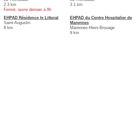
2.3 km
3.1 km
Fermé, ouvre demain à 8h
EHPAD Résidence le Littoral
EHPAD du Centre Hospitalier de
Saint-Augustin
Marennes
8 km
Marennes-Hiers-Brouage
9 km