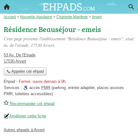
Accueil
>
Nouvelle-Aquitaine
>
Charente-Maritime
>
Arvert
Résidence Beauséjour - emeis
Cette page présente l'établissement "Résidence Beauséjour - emeis", situé
av. de l'etrade
, 17530 Arvert.
53 Av. De l'Etrade
17530 Arvert
📞 Appeler cet ehpad
Ehpad
-
Fermé, ouvre demain à 9h
Services :
accès
PMR
(parking, entrée adaptée, places assises
PMR, toilettes accessibles)
Recommander cet ehpad
Améliorer cette fiche
Autres ehpads à Arvert