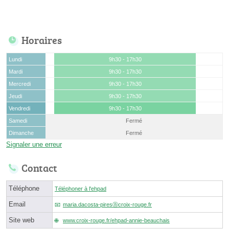
Horaires
Lundi
9h30 - 17h30
Mardi
9h30 - 17h30
Mercredi
9h30 - 17h30
Jeudi
9h30 - 17h30
Vendredi
9h30 - 17h30
Samedi
Fermé
Dimanche
Fermé
Signaler une erreur
Contact
Téléphone
Téléphoner à l'ehpad
Email
maria.dacosta-piresⓐcroix-rouge.fr
Site web
www.croix-rouge.fr/ehpad-annie-beauchais