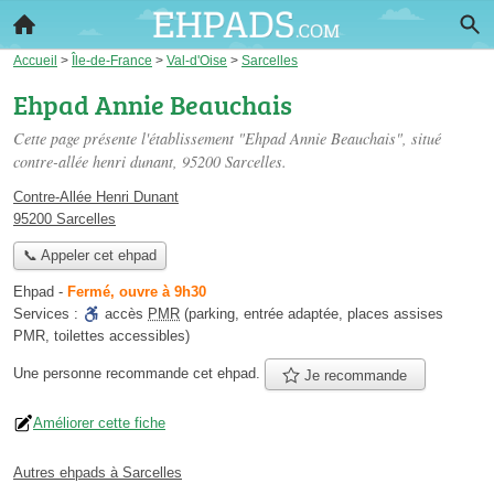
Accueil
>
Île-de-France
>
Val-d'Oise
>
Sarcelles
Ehpad Annie Beauchais
Cette page présente l'établissement "Ehpad Annie Beauchais", situé
contre-allée henri dunant
, 95200 Sarcelles.
Contre-Allée Henri Dunant
95200 Sarcelles
📞 Appeler cet ehpad
Ehpad
-
Fermé, ouvre à 9h30
Services :
accès
PMR
(parking, entrée adaptée, places assises
PMR, toilettes accessibles)
Une personne
recommande
cet ehpad.
Je recommande
Améliorer cette fiche
Autres ehpads à Sarcelles