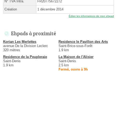
N° TVA Intra.
FR20775672272
Création
1 décembre 2014
Éditer les informations de mon ehpad
Ehpads à proximité
Korian Les Merlettes
Residence le Pavillon des Arts
avenue De la Division Leclerc
Saint-Brice-sous-Forêt
320 mètres
1.9 km
Residence de la Peupleraie
La Maison de l'Alisier
Saint-Denis
Saint-Denis
1.9 km
2.5 km
Fermé, ouvre à 9h