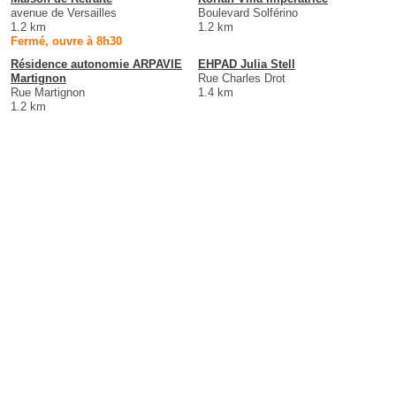
avenue de Versailles
Boulevard Solférino
1.2 km
1.2 km
Fermé, ouvre à 8h30
Résidence autonomie ARPAVIE
EHPAD Julia Stell
Martignon
Rue Charles Drot
Rue Martignon
1.4 km
1.2 km