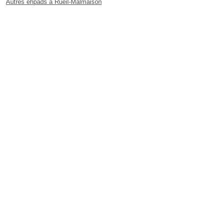
Autres ehpads à Rueil-Malmaison