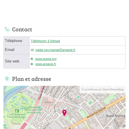
Contact
Téléphone
Téléphoner à l'ehpad
Email
nadar.secretariatⓐarpavie.fr
www.arepa.org
Site web
www.arpavie.fr
Plan et adresse
© contributeurs OpenStreetMap