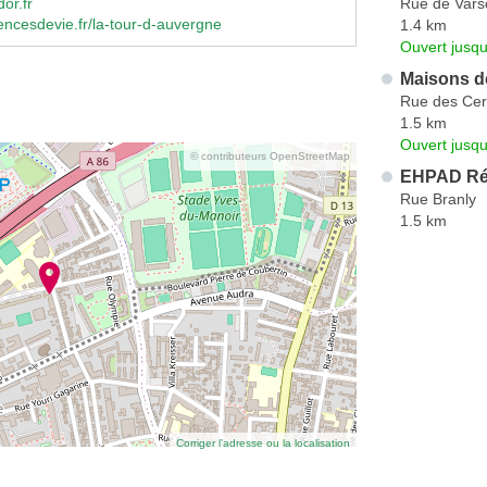
Rue de Vars
or.fr
ncesdevie.fr/la-tour-d-auvergne
1.4 km
Ouvert jusq
Maisons de
Rue des Ceri
1.5 km
Ouvert jusqu
© contributeurs OpenStreetMap
EHPAD Rés
Rue Branly
1.5 km
Corriger l’adresse ou la localisation