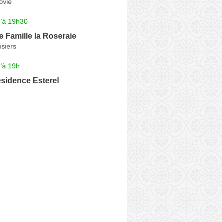
ovie
u'à 19h30
 Famille la Roseraie
siers
'à 19h
idence Esterel