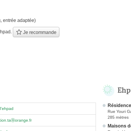
, entrée adaptée)
ehpad.
Je recommande
Ehp
Résidence
l'ehpad
Rue Youri G
285 mètres
tion.taⓐorange.fr
Maisons de