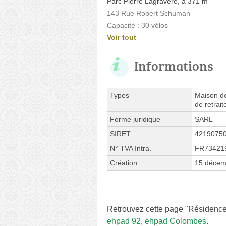
Parc Pierre Lagravère, à 371 m
143 Rue Robert Schuman
Capacité : 30 vélos
Voir tout
Informations
Types
Maison de
de retrait
Forme juridique
SARL
SIRET
4219075
N° TVA Intra.
FR73421
Création
15 décem
Retrouvez cette page "Résidence 
ehpad 92
,
ehpad Colombes
.