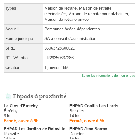
Types
Maison de retraite, Maison de retraite
médicalisée, Maison de retraite pour alzheimer,
Maison de retraite privée
Accueil
Personnes âgées dépendantes
Forme juridique
SA à conseil d'administration
SIRET
35063728600021
N° TVA Intra.
FR26350637286
Création
1 janvier 1990
Éditer les informations de mon ehpad
Ehpads à proximité
Le Clos d'Etrechy
EHPAD Coallia Les Larris
Étréchy
Breuillet
6 km
14 km
Fermé, ouvre à 9h
Fermé, ouvre à 9h
EHPAD Les Jardins de Roinville
EHPAD Jean Sarran
Roinville
Dourdan
14 km
15 km