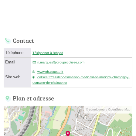
Contact
Téléphone
Téléphoner à l'ehpad
Email
n.marquesⓐgroupecolisee.com
www.chalouette.fr
Site web
colisee.fr/residences/maison-medicalisee-morigny-champigny-
domaine-de-chalouette/
Plan et adresse
© contributeurs OpenStreetMap