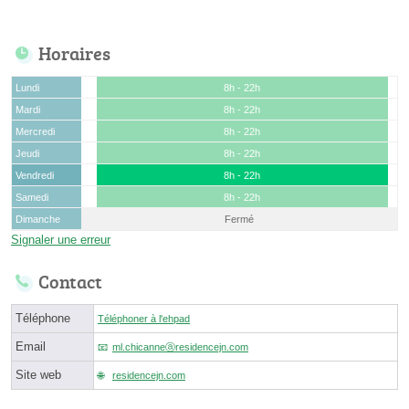
Horaires
Lundi
8h - 22h
Mardi
8h - 22h
Mercredi
8h - 22h
Jeudi
8h - 22h
Vendredi
8h - 22h
Samedi
8h - 22h
Dimanche
Fermé
Signaler une erreur
Contact
Téléphone
Téléphoner à l'ehpad
Email
ml.chicanneⓐresidencejn.com
Site web
residencejn.com