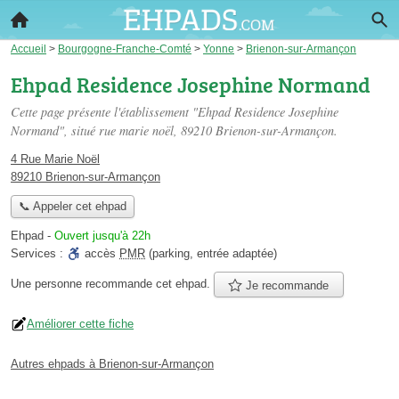
Accueil
>
Bourgogne-Franche-Comté
>
Yonne
>
Brienon-sur-Armançon
Ehpad Residence Josephine Normand
Cette page présente l'établissement "Ehpad Residence Josephine
Normand", situé
rue marie noël
, 89210 Brienon-sur-Armançon.
4 Rue Marie Noël
89210 Brienon-sur-Armançon
📞 Appeler cet ehpad
Ehpad
-
Ouvert jusqu'à 22h
Services :
accès
PMR
(parking, entrée adaptée)
Une personne
recommande
cet ehpad.
Je recommande
Améliorer cette fiche
Autres ehpads à Brienon-sur-Armançon