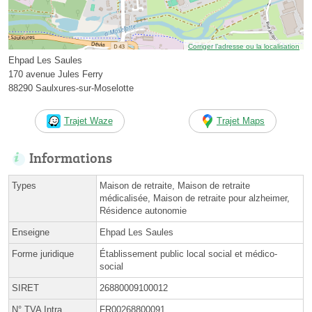
Corriger l’adresse ou la localisation
Ehpad Les Saules
170 avenue Jules Ferry
88290 Saulxures-sur-Moselotte
Trajet Waze
Trajet Maps
Informations
Types
Maison de retraite, Maison de retraite
médicalisée, Maison de retraite pour alzheimer,
Résidence autonomie
Enseigne
Ehpad Les Saules
Forme juridique
Établissement public local social et médico-
social
SIRET
26880009100012
N° TVA Intra.
FR00268800091