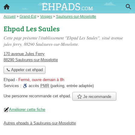
Accueil
>
Grand-Est
>
Vosges
>
Saulxures-sur-Moselotte
Ehpad Les Saules
Cette page présente l'établissement "Ehpad Les Saules", situé
avenue
jules ferry
, 88290 Saulxures-sur-Moselotte.
170 avenue Jules Ferry
88290 Saulxures-sur-Moselotte
📞 Appeler cet ehpad
Ehpad
-
Fermé, ouvre demain à 8h
Services :
accès
PMR
(parking, entrée adaptée)
Une personne
recommande
cet ehpad.
Je recommande
Améliorer cette fiche
Autres ehpads à Saulxures-sur-Moselotte