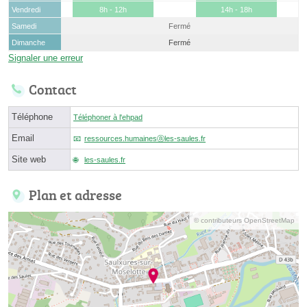
Vendredi
8h - 12h
14h - 18h
Samedi
Fermé
Dimanche
Fermé
Signaler une erreur
Contact
Téléphone
Téléphoner à l'ehpad
Email
ressources.humainesⓐles-saules.fr
Site web
les-saules.fr
Plan et adresse
© contributeurs OpenStreetMap