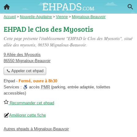
Accueil
>
Nouvelle-Aquitaine
>
Vienne
>
Mignaloux-Beauvoir
EHPAD le Clos des Myosotis
Cette page présente l'établissement "EHPAD le Clos des Myosotis", situé
allée des myosotis
, 86550 Mignaloux-Beauvoir.
9 Allée des Myosotis
86550 Mignaloux-Beauvoir
📞 Appeler cet ehpad
Ehpad
-
Fermé, ouvre à 8h30
Services :
accès
PMR
(parking, entrée adaptée, toilettes
accessibles)
Recommander cet ehpad
Améliorer cette fiche
Autres ehpads à Mignaloux-Beauvoir