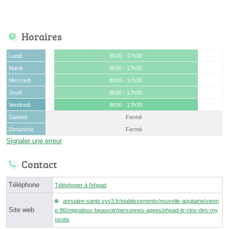
Horaires
Lundi
8h30 - 17h30
Mardi
8h30 - 17h30
Mercredi
8h30 - 17h30
Jeudi
8h30 - 17h30
Vendredi
8h30 - 17h30
Samedi
Fermé
Dimanche
Fermé
Signaler une erreur
Contact
Téléphone
Téléphoner à l'ehpad
annuaire-sante.vyv3.fr/etablissements/nouvelle-aquitaine/vienn
Site web
e-86/mignaloux-beauvoir/personnes-agees/ehpad-le-clos-des-my
osotis