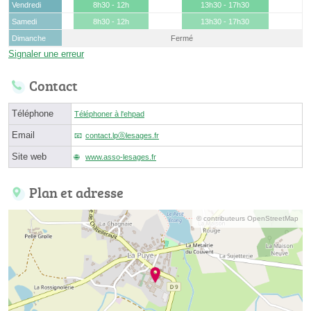
Vendredi
8h30 - 12h
13h30 - 17h30
Samedi
8h30 - 12h
13h30 - 17h30
Dimanche
Fermé
Signaler une erreur
Contact
Téléphone
Téléphoner à l'ehpad
Email
contact.lpⓐlesages.fr
Site web
www.asso-lesages.fr
Plan et adresse
© contributeurs OpenStreetMap