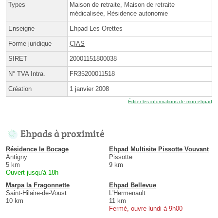
Types
Maison de retraite, Maison de retraite
médicalisée, Résidence autonomie
Enseigne
Ehpad Les Orettes
Forme juridique
CIAS
SIRET
20001151800038
N° TVA Intra.
FR35200011518
Création
1 janvier 2008
Éditer les informations de mon ehpad
Ehpads à proximité
Résidence le Bocage
Ehpad Multisite Pissotte Vouvant
Antigny
Pissotte
5 km
9 km
Ouvert jusqu'à 18h
Marpa la Fragonnette
Ehpad Bellevue
Saint-Hilaire-de-Voust
L'Hermenault
10 km
11 km
Fermé, ouvre lundi à 9h00