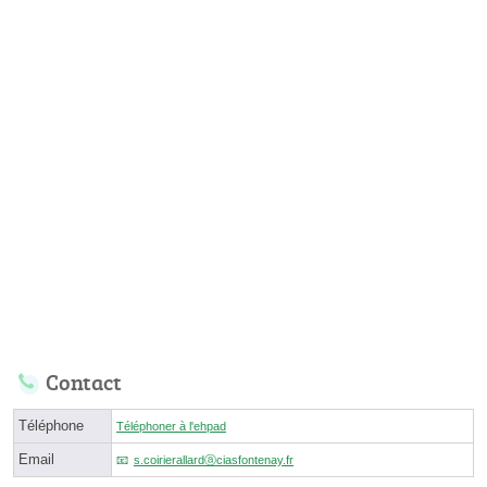
Contact
Téléphone
Téléphoner à l'ehpad
Email
s.coirierallardⓐciasfontenay.fr