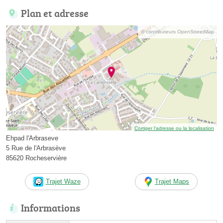
Plan et adresse
© contributeurs OpenStreetMap
Corriger l’adresse ou la localisation
Ehpad l'Arbraseve
5 Rue de l'Arbrasève
85620 Rocheservière
Trajet Waze
Trajet Maps
Informations