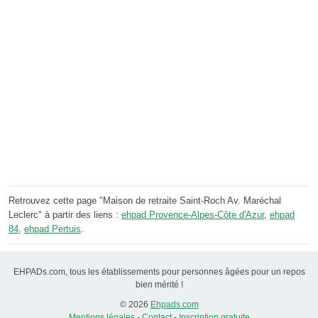
Retrouvez cette page "Maison de retraite Saint-Roch Av. Maréchal
Leclerc" à partir des liens :
ehpad Provence-Alpes-Côte d'Azur
,
ehpad
84
,
ehpad Pertuis
.
EHPADs.com, tous les établissements pour personnes âgées pour un repos
bien mérité !
© 2026
Ehpads.com
Mentions légales
-
Contact
-
Inscription gratuite