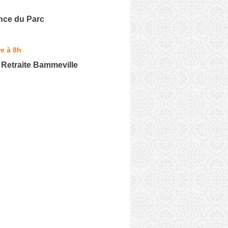
nce du Parc
e à 8h
 Retraite Bammeville