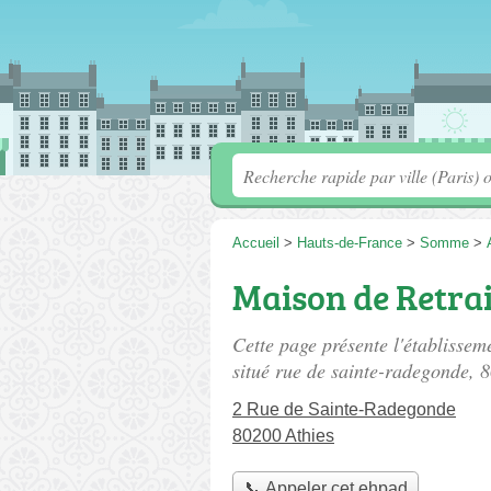
Accueil
>
Hauts-de-France
>
Somme
>
Maison de Retra
Cette page présente l'établisse
situé
rue de sainte-radegonde
, 
2 Rue de Sainte-Radegonde
80200 Athies
📞 Appeler cet ehpad