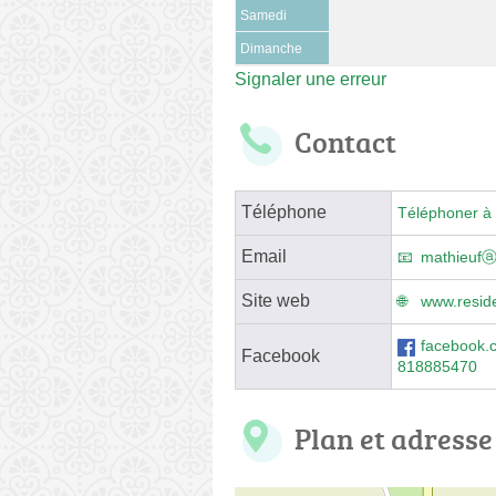
Samedi
Dimanche
Signaler une erreur
Contact
Téléphone
Téléphoner à 
Email
mathieufⓐ
Site web
www.resid
facebook
Facebook
818885470
Plan et adresse