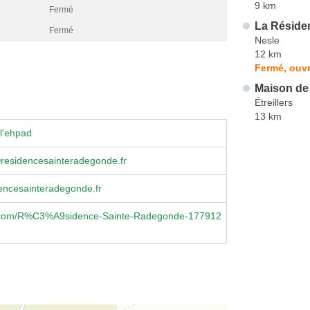
9 km
Fermé
La Réside
Fermé
Nesle
12 km
Fermé, ouvr
Maison de
Étreillers
13 km
l'ehpad
residencesainteradegonde.fr
encesainteradegonde.fr
.com/R%C3%A9sidence-Sainte-Radegonde-177912