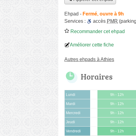
Ehpad
-
Fermé, ouvre à 9h
Services :
accès
PMR
(parking
Recommander cet ehpad
Améliorer cette fiche
Autres ehpads à Athies
Horaires
Lundi
9h - 12h
Mardi
9h - 12h
Mercredi
9h - 12h
Jeudi
9h - 12h
Vendredi
9h - 12h