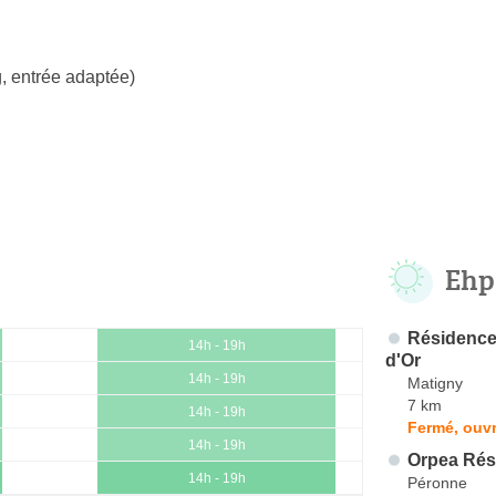
, entrée adaptée)
Ehp
Résidence
14h - 19h
d'Or
14h - 19h
Matigny
7 km
14h - 19h
Fermé, ouvr
14h - 19h
Orpea Rési
14h - 19h
Péronne