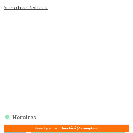
Autres ehpads à Abbeville
Horaires
Samedi prochain :
Jour férié (Assomption)