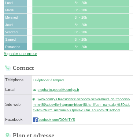
Lundi
8h - 20h
Mardi
8h - 20h
Mercredi
8h - 20h
Jeudi
8h - 20h
Vendredi
8h - 20h
Samedi
8h - 20h
Dimanche
8h - 20h
Signaler une erreur
Contact
Téléphone
Téléphoner à l'ehpad
Email
stephanie.pesetⓐdomitys.fr
www.domitys.fr/residence-services-senior/hauts-de-france/so
Site web
mme-80/abbeville-l-aigrette-bleue-80.html#utm_campaign%3Dabb
eville%26utm_medium%3Dpm%26utm_source%3Dsolocal
Facebook
facebook.com/DOMITYS
Plan et adresse