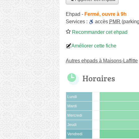
Ehpad
-
Fermé, ouvre à 9h
Services :
accès
PMR
(parking
Recommander cet ehpad
Améliorer cette fiche
Autres ehpads à Maisons-Laffitte
Horaires
Lundi
Mardi
Mercredi
Jeudi
Vendredi