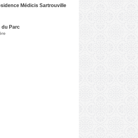
idence Médicis Sartrouville
 du Parc
ère