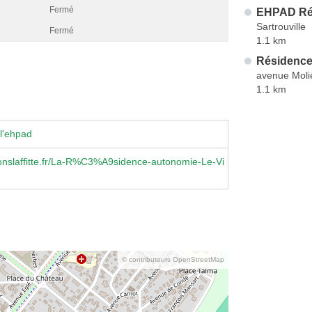
Fermé
EHPAD Rés
Sartrouville
Fermé
1.1 km
Résidence
avenue Moli
1.1 km
l'ehpad
nslaffitte.fr/La-R%C3%A9sidence-autonomie-Le-Vi
© contributeurs OpenStreetMap