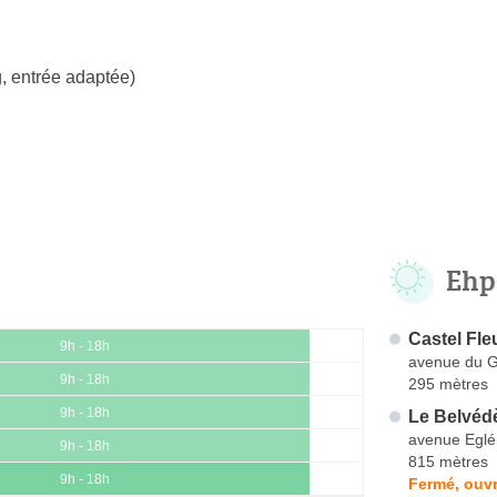
, entrée adaptée)
Ehp
Castel Fle
9h - 18h
avenue du G
9h - 18h
295 mètres
9h - 18h
Le Belvéd
avenue Eglé
9h - 18h
815 mètres
9h - 18h
Fermé, ouvr