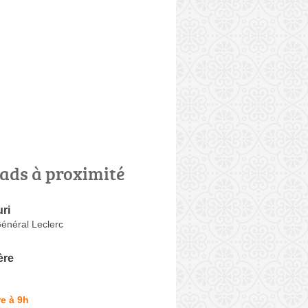
ads à proximité
uri
énéral Leclerc
ère
e à 9h