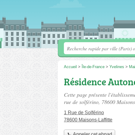
Accueil
>
Île-de-France
>
Yvelines
>
Mai
Résidence Autono
Cette page présente l'établissem
rue de solférino
, 78600 Maisons-
1 Rue de Solférino
78600 Maisons-Laffitte
📞 Appeler cet ehpad