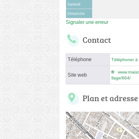
Samedi
Dimanche
Signaler une erreur
Contact
Téléphone
Téléphoner à 
www.maiso
Site web
llage/664/
Plan et adresse