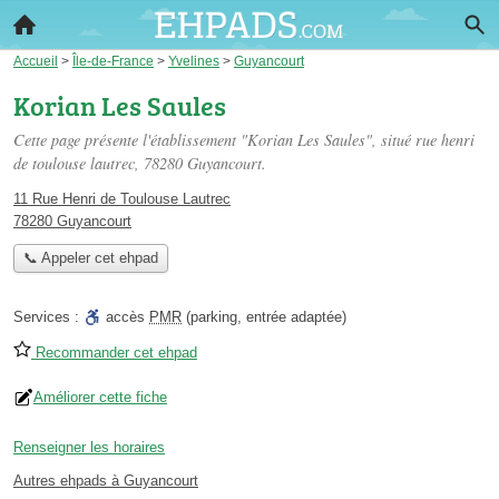
Accueil
>
Île-de-France
>
Yvelines
>
Guyancourt
Korian Les Saules
Cette page présente l'établissement "Korian Les Saules", situé
rue henri
de toulouse lautrec
, 78280 Guyancourt.
11 Rue Henri de Toulouse Lautrec
78280 Guyancourt
📞 Appeler cet ehpad
Services :
accès
PMR
(parking, entrée adaptée)
Recommander cet ehpad
Améliorer cette fiche
Renseigner les horaires
Autres ehpads à Guyancourt