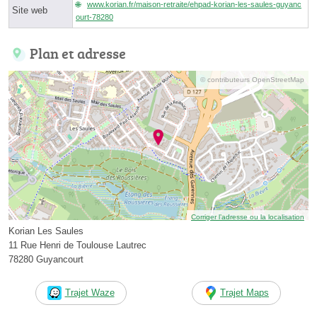
www.korian.fr/maison-retraite/ehpad-korian-les-saules-guyanc
Site web
ourt-78280
Plan et adresse
© contributeurs OpenStreetMap
Corriger l’adresse ou la localisation
Korian Les Saules
11 Rue Henri de Toulouse Lautrec
78280 Guyancourt
Trajet Waze
Trajet Maps