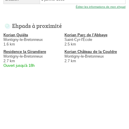
Éditer les informations de mon ehpad
Ehpads à proximité
Korian Quiéta
Korian Parc de l'Abbaye
Montigny-le-Bretonneux
Saint-Cyr-l'École
1.6 km
2.5 km
Residence la Girandiere
Korian Château de la Couldre
Montigny-le-Bretonneux
Montigny-le-Bretonneux
2.7 km
2.7 km
Ouvert jusqu'à 18h