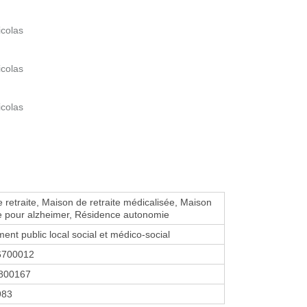
icolas
icolas
icolas
 retraite, Maison de retraite médicalisée, Maison
te pour alzheimer, Résidence autonomie
ent public local social et médico-social
6700012
800167
983