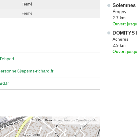
Fermé
Solemnes
Éragny
Fermé
2.7 km
Ouvert jusqu
DOMITYS l
Achères
2.9 km
Ouvert jusqu
l'ehpad
personnelⓐepsms-richard.fr
rd.fr
© contributeurs OpenStreetMap