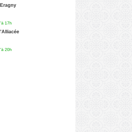
 Eragny
'à 17h
'Alliacée
'à 20h