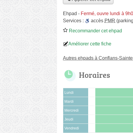
Ehpad
-
Fermé, ouvre lundi à 9h
Services :
accès
PMR
(parking
Recommander cet ehpad
Améliorer cette fiche
Autres ehpads à Conflans-Saint
Horaires
Lundi
Mardi
Mercredi
Jeudi
Vendredi