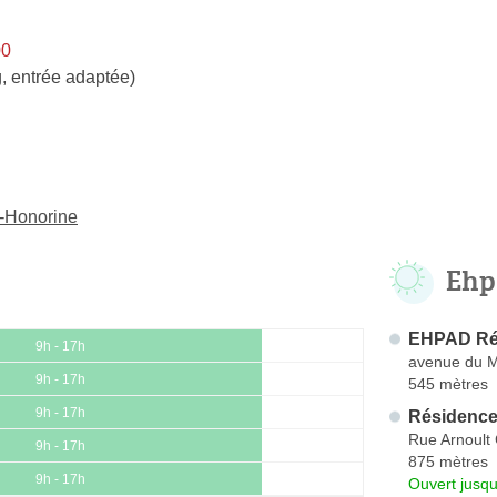
00
, entrée adaptée)
e-Honorine
Ehp
EHPAD Rés
9h - 17h
avenue du M
9h - 17h
545 mètres
9h - 17h
Résidence 
Rue Arnoult 
9h - 17h
875 mètres
9h - 17h
Ouvert jusqu