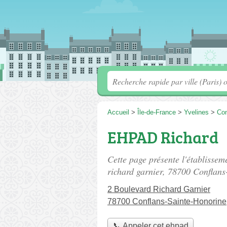
Accueil
>
Île-de-France
>
Yvelines
>
Con
EHPAD Richard
Cette page présente l'établiss
richard garnier
, 78700 Conflans
2 Boulevard Richard Garnier
78700 Conflans-Sainte-Honorine
📞 Appeler cet ehpad