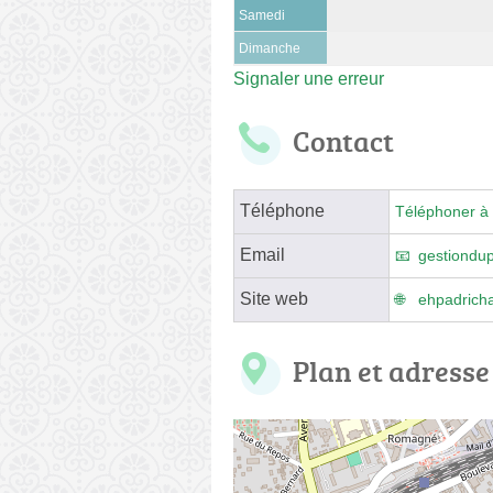
Samedi
Dimanche
Signaler une erreur
Contact
Téléphone
Téléphoner à 
Email
gestiondu
Site web
ehpadricha
Plan et adresse